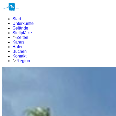
Start
Unterkünfte
Gelände
Stellplätze
">
Zelten
Kanus
Hafen
Buchen
Kontakt
">
Region