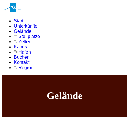
Start
Unterkünfte
Gelände
">
Stellplätze
">
Zelten
Kanus
">
Hafen
Buchen
Kontakt
">
Region
Gelände