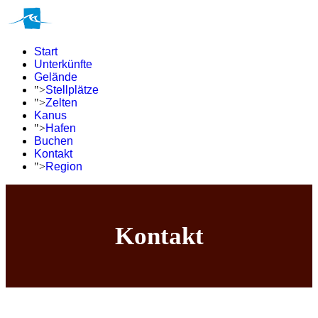
Start
Unterkünfte
Gelände
">
Stellplätze
">
Zelten
Kanus
">
Hafen
Buchen
Kontakt
">
Region
Kontakt